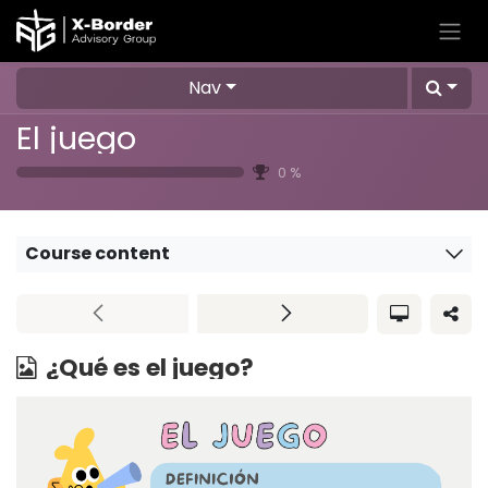
Skip to Content
Nav
El juego
0
%
Course content
¿Qué es el juego?